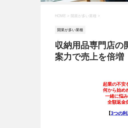
HOME
>
開業が多い業種
>
開業が多い業種
収納用品専門店の
案力で売上を倍増
起業の不安
何から始め
一緒に悩み
全額返金
【
3つの