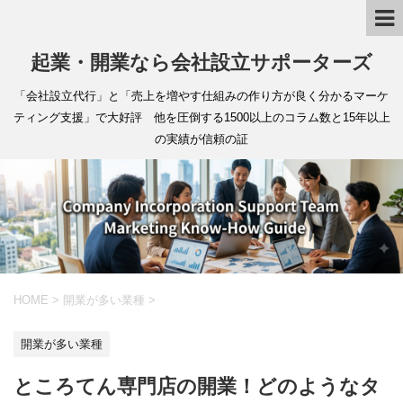
起業・開業なら会社設立サポーターズ
「会社設立代行」と「売上を増やす仕組みの作り方が良く分かるマーケ
ティング支援」で大好評 他を圧倒する1500以上のコラム数と15年以上
の実績が信頼の証
HOME
>
開業が多い業種
>
開業が多い業種
ところてん専門店の開業！どのようなタ