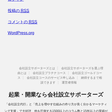
投稿の
RSS
コメントの
RSS
WordPress.org
会社設立サポーターズとは
会社設立サポーターズを選ぶ理
由とは
会社設立プラチナコース
会社設立ゴールドコー
ス
会社設立コースのサービス申し込み
納得するまで相
談できます
運営者情報
起業・開業なら会社設立サポーターズ
「会社設立代行」と「売上を増やす仕組みの作り方が良く分かるマーケティ
ング支援」で大好評 他を圧倒する1500以上のコラム数と15年以上の実績が