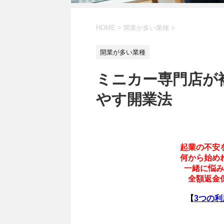
HOME
>
開業が多い業種
>
開業が多い業種
ミニカー専門店が
やす開業法
起業の不安
何から始め
一緒に悩み
全額返金
【
3つの