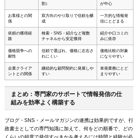
割）
が中心
お客様との関
双方向のやり取りで信頼を醸
一方的な情報発
係
成
信にとどまる
依頼の獲得経
検索・SNS・紹介など複数
紹介や口コミの
路
チャネルから安定獲得
みに依存
価格競争への
信頼で選ばれ、価格に左右さ
価格比較の対象
耐性
れにくい
になりやすい
企業クライア
継続的な顧問契約に発展しや
単発業務にとど
ントとの関係
すい
まりやすい
まとめ：専門家のサポートで情報発信の仕
組みを効率よく構築する
ブログ・SNS・メールマガジンの連携は効果的ですが、行
政書士としての専門知識に加えて、何をどの順番で、どの
くらいの頻度で発信すべきかを考えるには時間と経験が必