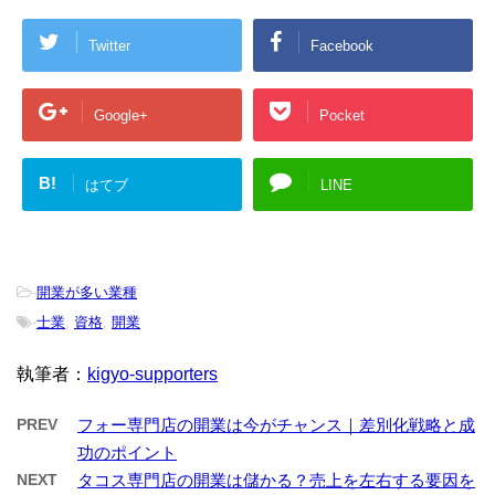
Twitter
Facebook
Google+
Pocket
B!
はてブ
LINE
-
開業が多い業種
-
士業
,
資格
,
開業
執筆者：
kigyo-supporters
PREV
フォー専門店の開業は今がチャンス｜差別化戦略と成
功のポイント
NEXT
タコス専門店の開業は儲かる？売上を左右する要因を