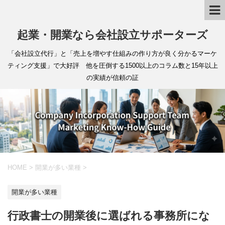
起業・開業なら会社設立サポーターズ
「会社設立代行」と「売上を増やす仕組みの作り方が良く分かるマーケ
ティング支援」で大好評 他を圧倒する1500以上のコラム数と15年以上
の実績が信頼の証
HOME
>
開業が多い業種
>
開業が多い業種
行政書士の開業後に選ばれる事務所にな