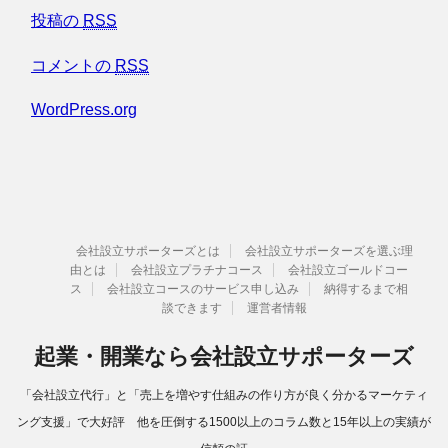
投稿の
RSS
コメントの
RSS
WordPress.org
会社設立サポーターズとは
会社設立サポーターズを選ぶ理
由とは
会社設立プラチナコース
会社設立ゴールドコー
ス
会社設立コースのサービス申し込み
納得するまで相
談できます
運営者情報
起業・開業なら会社設立サポーターズ
「会社設立代行」と「売上を増やす仕組みの作り方が良く分かるマーケティ
ング支援」で大好評 他を圧倒する1500以上のコラム数と15年以上の実績が