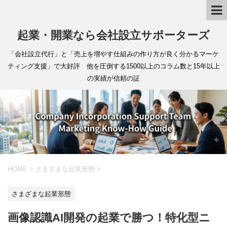
起業・開業なら会社設立サポーターズ
「会社設立代行」と「売上を増やす仕組みの作り方が良く分かるマーケ
ティング支援」で大好評 他を圧倒する1500以上のコラム数と15年以上
の実績が信頼の証
HOME
>
さまざまな起業形態
>
さまざまな起業形態
画像認識AI開発の起業で勝つ！特化型ニ