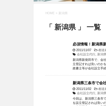
HOME
>
新潟県
「 新潟県 」 一覧
必須情報！新潟県
2011/11/07
-
都道
会社設立代行
,
新潟
新潟県新発田市で、会
立登記すれば良いのかを
政書士等が会社設立手続
新潟県三条市で会
2011/11/02
-
都道
会社設立代行
,
新潟
今回は、新潟県三条市
を設立登記されば良いの