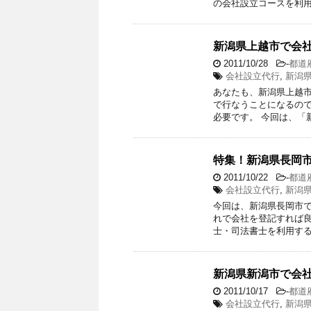
の会社設立コースを利用
新潟県上越市で会
2011/10/28
-
都道
会社設立代行
,
新潟
あなたも、新潟県上越市
で行なうことになるので
必要です。 今回は、「
特集！新潟県長岡
2011/10/22
-
都道
会社設立代行
,
新潟
今回は、新潟県長岡市
れで会社を登記すれば良
士・司法書士を利用する
新潟県新潟市で会
2011/10/17
-
都道
会社設立代行
,
新潟