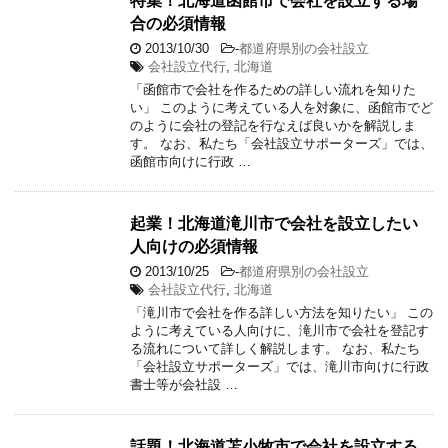
特集！北海道函館市で会社を設立する場
合の必須情報
2013/10/30
-
都道府県別の会社設立
会社設立代行
,
北海道
「函館市で会社を作るための詳しい流れを知りた
い」 このように考えている人を対象に、函館市でど
のように会社の登記を行なえば良いかを解説しま
す。 なお、私たち「会社設立サポーターズ」では、
函館市向けに行政 …
起業！北海道滝川市で会社を設立したい
人向けの必須情報
2013/10/25
-
都道府県別の会社設立
会社設立代行
,
北海道
「滝川市で会社を作る詳しい方法を知りたい」 この
ように考えている人向けに、滝川市で会社を登記す
る流れについて詳しく解説します。 なお、私たち
「会社設立サポーターズ」では、滝川市向けに行政
書士等が会社設 …
話題！北海道苫小牧市で会社を設立する