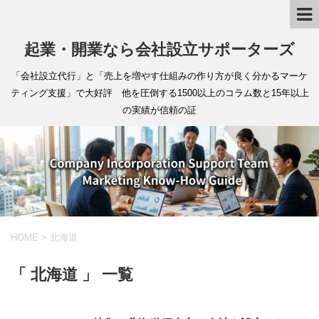
起業・開業なら会社設立サポーターズ
「会社設立代行」と「売上を増やす仕組みの作り方が良く分かるマーケ
ティング支援」で大好評 他を圧倒する1500以上のコラム数と15年以上
の実績が信頼の証
HOME
>
北海道
「 北海道 」 一覧