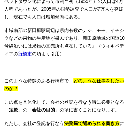
ベッドタウン化によって市制当初（1955年）の人口は4万
人程であったが、2005年の国勢調査で人口が7万人を突破
し、現在でも人口は増加傾向にある。
市域南部の新田原駅周辺は県内有数のナシ、モモ、イチジ
クなどの果物の生産地が盛んであり、新田原地域の国道10
号線沿いには果物の直売所も点在している』（ウィキペデ
ィアの
行橋市
の項より引用）
このような特徴のある行橋市で、
どのような仕事をしたい
のか？
この点を具体化して、会社の登記を行なう時に必要となる
「
定款
」の「
会社の目的
」の項に書くことになります。
ただし、会社の登記を行なう
法務局で認められる書き方
に