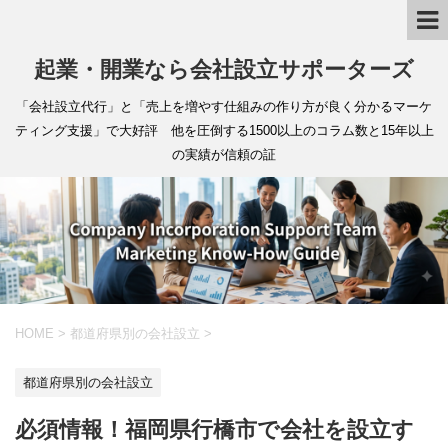
起業・開業なら会社設立サポーターズ
「会社設立代行」と「売上を増やす仕組みの作り方が良く分かるマーケ
ティング支援」で大好評 他を圧倒する1500以上のコラム数と15年以上
の実績が信頼の証
HOME
>
都道府県別の会社設立
>
都道府県別の会社設立
必須情報！福岡県行橋市で会社を設立す