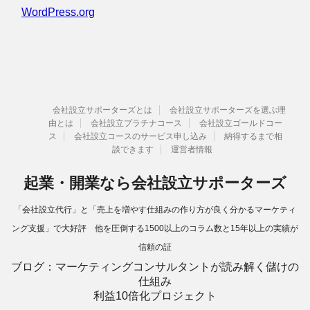
WordPress.org
会社設立サポーターズとは
会社設立サポーターズを選ぶ理
由とは
会社設立プラチナコース
会社設立ゴールドコー
ス
会社設立コースのサービス申し込み
納得するまで相
談できます
運営者情報
起業・開業なら会社設立サポーターズ
「会社設立代行」と「売上を増やす仕組みの作り方が良く分かるマーケティ
ング支援」で大好評 他を圧倒する1500以上のコラム数と15年以上の実績が
信頼の証
ブログ：マーケティングコンサルタントが読み解く儲けの
仕組み
利益10倍化プロジェクト