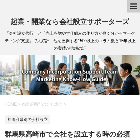
起業・開業なら会社設立サポーターズ
「会社設立代行」と「売上を増やす仕組みの作り方が良く分かるマーケ
ティング支援」で大好評 他を圧倒する1500以上のコラム数と15年以上
の実績が信頼の証
HOME
>
都道府県別の会社設立
>
都道府県別の会社設立
群馬県高崎市で会社を設立する時の必須