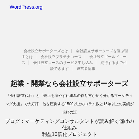
WordPress.org
会社設立サポーターズとは
会社設立サポーターズを選ぶ理
由とは
会社設立プラチナコース
会社設立ゴールドコー
ス
会社設立コースのサービス申し込み
納得するまで相
談できます
運営者情報
起業・開業なら会社設立サポーターズ
「会社設立代行」と「売上を増やす仕組みの作り方が良く分かるマーケティ
ング支援」で大好評 他を圧倒する1500以上のコラム数と15年以上の実績が
信頼の証
ブログ：マーケティングコンサルタントが読み解く儲けの
仕組み
利益10倍化プロジェクト