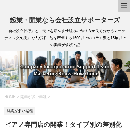
起業・開業なら会社設立サポーターズ
「会社設立代行」と「売上を増やす仕組みの作り方が良く分かるマーケ
ティング支援」で大好評 他を圧倒する1500以上のコラム数と15年以上
の実績が信頼の証
HOME
>
開業が多い業種
>
開業が多い業種
ピアノ専門店の開業！タイプ別の差別化