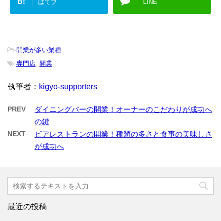
B!
はてブ
LINE
-
開業が多い業種
-
専門店
,
開業
執筆者：
kigyo-supporters
PREV
ダイニングバーの開業！オーナーのこだわりが成功へ
の鍵
NEXT
ビアレストランの開業！種類の多さと食事の美味しさ
が成功へ
最近の投稿