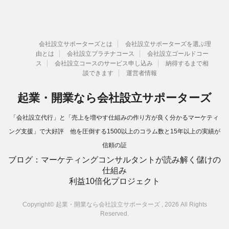
会社設立サポーターズとは
会社設立サポーターズを選ぶ理
由とは
会社設立プラチナコース
会社設立ゴールドコー
ス
会社設立コースのサービス申し込み
納得するまで相
談できます
運営者情報
起業・開業なら会社設立サポーターズ
「会社設立代行」と「売上を増やす仕組みの作り方が良く分かるマーケティ
ング支援」で大好評 他を圧倒する1500以上のコラム数と15年以上の実績が
信頼の証
ブログ：マーケティングコンサルタントが読み解く儲けの
仕組み
利益10倍化プロジェクト
Copyright© 起業・開業なら会社設立サポーターズ , 2026 All Rights
Reserved.