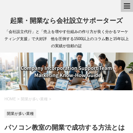
起業・開業なら会社設立サポーターズ
「会社設立代行」と「売上を増やす仕組みの作り方が良く分かるマーケ
ティング支援」で大好評 他を圧倒する1500以上のコラム数と15年以上
の実績が信頼の証
HOME
>
開業が多い業種
>
開業が多い業種
パソコン教室の開業で成功する方法とは