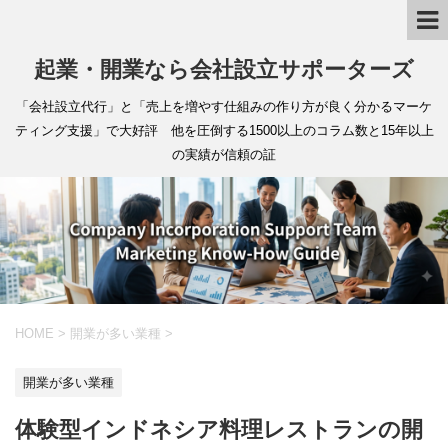
起業・開業なら会社設立サポーターズ
「会社設立代行」と「売上を増やす仕組みの作り方が良く分かるマーケ
ティング支援」で大好評 他を圧倒する1500以上のコラム数と15年以上
の実績が信頼の証
HOME
>
開業が多い業種
>
開業が多い業種
体験型インドネシア料理レストランの開