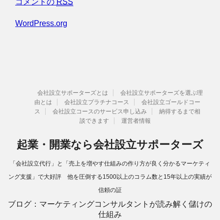
コメントの
RSS
WordPress.org
会社設立サポーターズとは
会社設立サポーターズを選ぶ理
由とは
会社設立プラチナコース
会社設立ゴールドコー
ス
会社設立コースのサービス申し込み
納得するまで相
談できます
運営者情報
起業・開業なら会社設立サポーターズ
「会社設立代行」と「売上を増やす仕組みの作り方が良く分かるマーケティ
ング支援」で大好評 他を圧倒する1500以上のコラム数と15年以上の実績が
信頼の証
ブログ：マーケティングコンサルタントが読み解く儲けの
仕組み