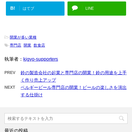
B!
はてブ
LINE
-
開業が多い業種
-
専門店
,
開業
,
飲食店
執筆者：
kigyo-supporters
PREV
鈴の製造会社の起業と専門店の開業！鈴の用途を上手
く作り売上アップ
NEXT
ベルギービール専門店の開業！ビールの楽しさを演出
する仕掛け
最近の投稿