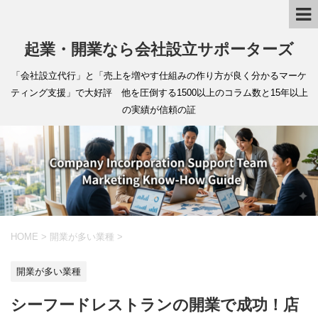
起業・開業なら会社設立サポーターズ
「会社設立代行」と「売上を増やす仕組みの作り方が良く分かるマーケ
ティング支援」で大好評 他を圧倒する1500以上のコラム数と15年以上
の実績が信頼の証
HOME
>
開業が多い業種
>
開業が多い業種
シーフードレストランの開業で成功！店