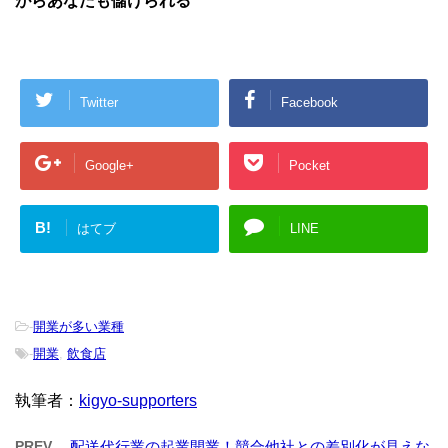
がらあなたも儲けられる
Twitter
Facebook
Google+
Pocket
B!
はてブ
LINE
-
開業が多い業種
-
開業
,
飲食店
執筆者：
kigyo-supporters
PREV
配送代行業の起業開業！競合他社との差別化が見えな