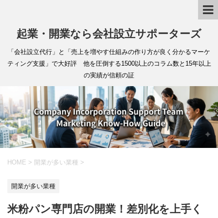
起業・開業なら会社設立サポーターズ
「会社設立代行」と「売上を増やす仕組みの作り方が良く分かるマーケ
ティング支援」で大好評 他を圧倒する1500以上のコラム数と15年以上
の実績が信頼の証
HOME
>
開業が多い業種
>
開業が多い業種
米粉パン専門店の開業！差別化を上手く