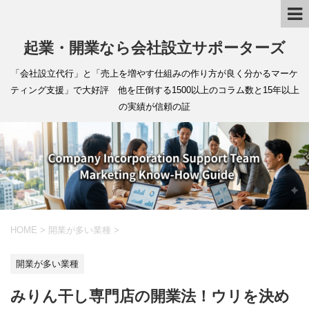
起業・開業なら会社設立サポーターズ
「会社設立代行」と「売上を増やす仕組みの作り方が良く分かるマーケ
ティング支援」で大好評 他を圧倒する1500以上のコラム数と15年以上
の実績が信頼の証
HOME
>
開業が多い業種
>
開業が多い業種
みりん干し専門店の開業法！ウリを決め