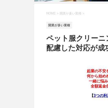
HOME
>
開業が多い業種
>
開業が多い業種
ペット服クリーニ
配慮した対応が成
起業の不安
何から始め
一緒に悩み
全額返金
【
3つの