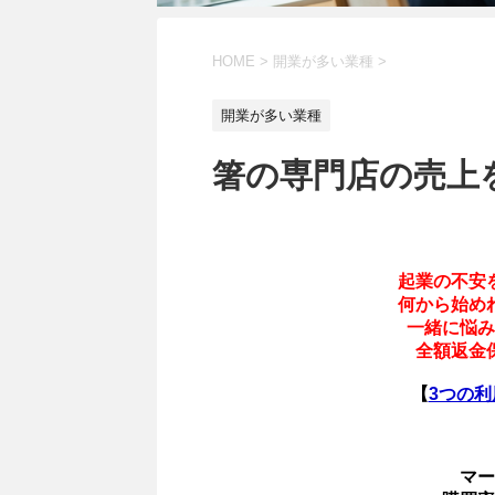
HOME
>
開業が多い業種
>
開業が多い業種
箸の専門店の売上
起業の不安
何から始め
一緒に悩み
全額返金
【
3つの
マー